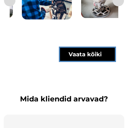
Vaata suuremat valikut tehtud
töödest!
Vaata kõiki
Mida kliendid arvavad?