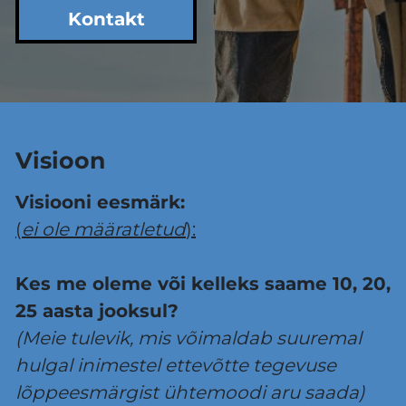
Kontakt
Visioon
Visiooni eesmärk:
(
ei ole määratletud
):
Kes me oleme või kelleks saame 10, 20,
25 aasta jooksul?
(Meie tulevik, mis võimaldab suuremal
hulgal inimestel ettevõtte tegevuse
lõppeesmärgist ühtemoodi aru saada)