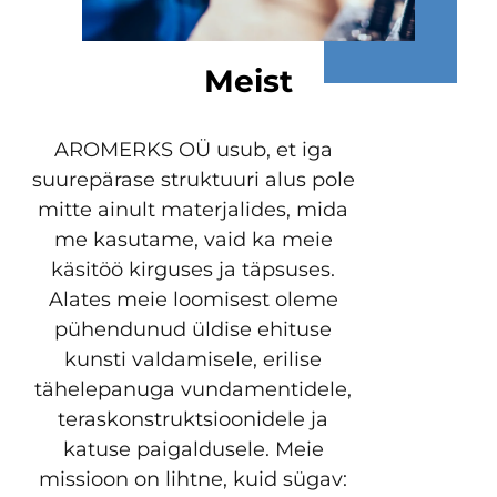
Meist
AROMERKS OÜ usub, et iga
suurepärase struktuuri alus pole
mitte ainult materjalides, mida
me kasutame, vaid ka meie
käsitöö kirguses ja täpsuses.
Alates meie loomisest oleme
pühendunud üldise ehituse
kunsti valdamisele, erilise
tähelepanuga vundamentidele,
teraskonstruktsioonidele ja
katuse paigaldusele. Meie
missioon on lihtne, kuid sügav: