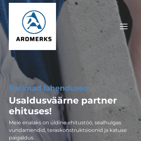
Parimad lahendused
Usaldusväärne partner
ehituses!
Meie erialaks on üldine ehitustöö, sealhulgas
vundamendid, teraskonstruktsioonid ja katuse
paigaldus.