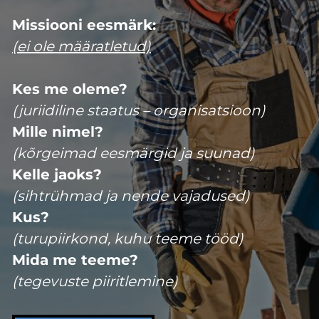
Missiooni eesmärk:
(ei ole määratletud)
Kes me oleme?
(juriidiline staatus – organisatsioon)
Mille nimel?
(kõrgeimad eesmärgid ja suunad)
Kelle jaoks?
(sihtrühmad ja nende vajadused)
Kus?
(turupiirkond, kuhu teeme tööd)
Mida me teeme?
(tegevuste piiritlemine)